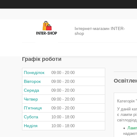
Інтернет-магазин INTER-
shop
Графік роботи
Понеділок
09:00
20:00
Освітле
Вівторок
09:00
20:00
Середа
09:00
20:00
Четвер
09:00
20:00
Категорія 
Пʼятниця
09:00
20:00
У даній ка
є лампи рі
Субота
10:00
18:00
світлодіод
Неділя
10:00
18:00
Ламп
надають