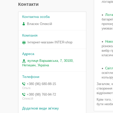
ліхтар
Контакти
Ліхта
батареї
Власюк Олексій
пропону
умовах
Ново
Інтернет-магазин INTER-shop
різноко
вибір г
класич
вулиця Варшавська, 7, 30100,
Нетишин, Україна
Світл
освітле
кольору
+380 (96) 680-88-15
Загалом, к
Ольга
створення 
відрізняют
+380 (98) 760-94-72
Олексій
Крім того,
бути необх