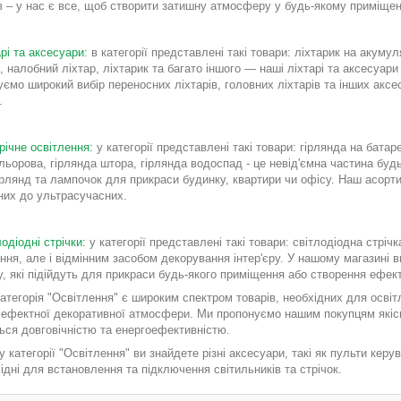
ів – у нас є все, щоб створити затишну атмосферу у будь-якому приміщен
рі та аксесуари:
в категорії представлені такі товари: ліхтарик на акумуля
, налобний ліхтар, ліхтарик та багато іншого — наші ліхтарі та аксесуа
ємо широкий вибір переносних ліхтарів, головних ліхтарів та інших аксес
.
річне освітлення:
у категорії представлені такі товари: гірлянда на батар
льорова, гірлянда штора, гірлянда водоспад - це невід'ємна частина буд
ірлянд та лампочок для прикраси будинку, квартири чи офісу. Наш асорти
них до ультрасучасних.
одіодні стрічки:
у категорії представлені такі товари: світлодіодна стрічка
ння, але і відмінним засобом декорування інтер'єру. У нашому магазині ви
, які підійдуть для прикраси будь-якого приміщення або створення ефект
атегорія "Освітлення" є широким спектром товарів, необхідних для осві
ефектної декоративної атмосфери. Ми пропонуємо нашим покупцям якісні 
ься довговічністю та енергоефективністю.
 у категорії "Освітлення" ви знайдете різні аксесуари, такі як пульти керу
ідні для встановлення та підключення світильників та стрічок.