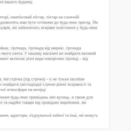
ні вашого будинку.
торі, кемпінговий ліхтар, ліхтар на сонячній
ри дозволять вам бути готовими до будь-яких пригод. Ми
уарів, які забезпечать яскраве освітлення у будь-яких
ейках, гірлянда, гірлянда від мережі, гірлянда
ь-якого свята. У нашому магазині ви знайдете великий
мент включає різні види новорічних гірлянд – від
, led стрічка (лід стрічка) – є не тільки засобом
 знайдете світлодіодні стрічки різної яскравості та
ної атмосфери на вечірці.
тлення будь-яких приміщень або вулиць, а також для
та надійні товари від провідних виробників, які
вання, адаптери, з'єднувальні кабелі та інші, які можуть