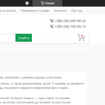
Кошик
а та оплата
Повернення та обмін
Контакти
Про нас
+380 (96) 680-88-15
+380 (98) 760-94-72
Знайти
ів, пов'язаних з різними видами освітлення.
вітлення, а також декоративних цілей. У нашому асортименті
лад, ви можете придбати енергозберігаючі лампи,
ітильник та багато іншого — наші лампи та нічники
настінних світильників до нічників та настільних