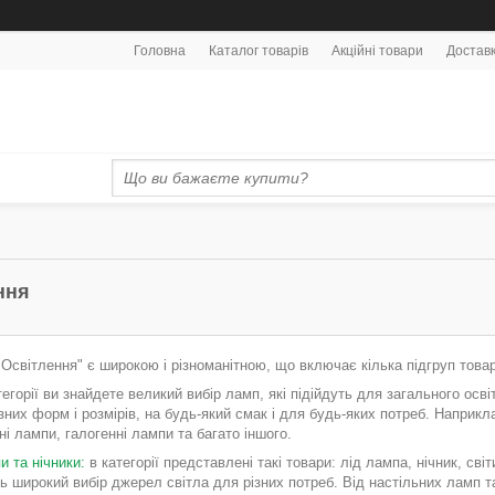
Головна
Каталог товарів
Акційні товари
Доставк
ння
"Освітлення" є широкою і різноманітною, що включає кілька підгруп товар
тегорії ви знайдете великий вибір ламп, які підійдуть для загального ос
зних форм і розмірів, на будь-який смак і для будь-яких потреб. Наприк
ні лампи, галогенні лампи та багато іншого.
и та нічники:
в категорії представлені такі товари: лід лампа, нічник, св
 широкий вибір джерел світла для різних потреб. Від настільних ламп та 