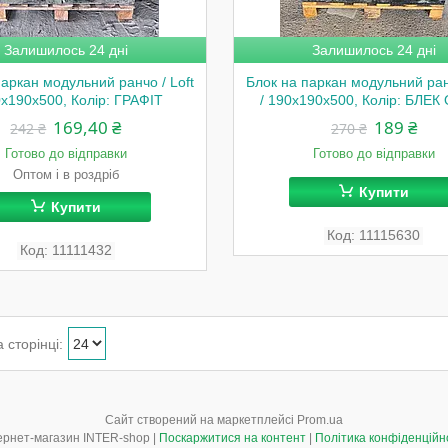
Залишилось 24 дні
Залишилось 24 дні
паркан модульний ранчо / Loft
Блок на паркан модульний ранч
0x190x500, Колір: ГРАФІТ
/ 190x190x500, Колір: БЛЕК
169,40 ₴
189 ₴
242 ₴
270 ₴
Готово до відправки
Готово до відправки
Оптом і в роздріб
Купити
Купити
11115630
11111432
Сайт створений на маркетплейсі
Prom.ua
Інтернет-магазин INTER-shop |
Поскаржитися на контент
|
Політика конфіденційн