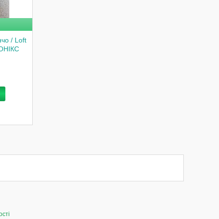
о / Loft
 ОНІКС
ості