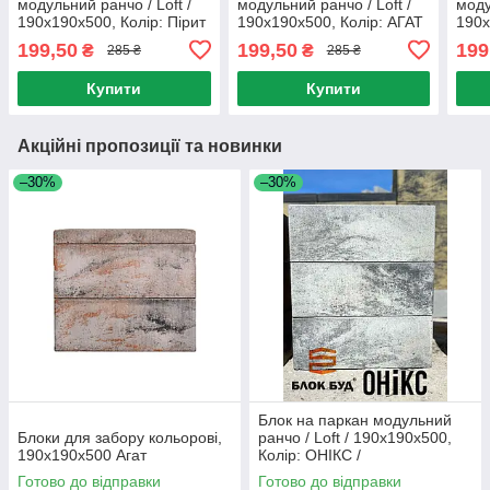
модульний ранчо / Loft /
модульний ранчо / Loft /
моду
190x190x500, Колір: Пірит
190x190x500, Колір: АГАТ
190x
БРОНЗА
МАГ
199,50
199,50
199
₴
₴
285 ₴
285 ₴
Купити
Купити
Акційні пропозиції та новинки
–30%
–30%
Блок на паркан модульний
Блоки для забору кольорові,
ранчо / Loft / 190x190x500,
190х190х500 Агат
Колір: ОНІКС /
Готово до відправки
Готово до відправки