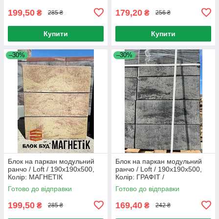
199,50
179,20
₴
₴
285 ₴
256 ₴
Купити
Купити
–30%
–30%
Блок на паркан модульний
Блок на паркан модульний
ранчо / Loft / 190x190x500,
ранчо / Loft / 190x190x500,
Колір: МАГНЕТІК
Колір: ГРАФІТ /
Готово до відправки
Готово до відправки
199,50
169,40
₴
₴
285 ₴
242 ₴