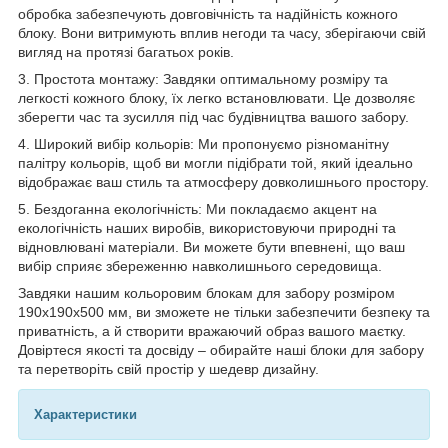
обробка забезпечують довговічність та надійність кожного
блоку. Вони витримують вплив негоди та часу, зберігаючи свій
вигляд на протязі багатьох років.
3. Простота монтажу: Завдяки оптимальному розміру та
легкості кожного блоку, їх легко встановлювати. Це дозволяє
зберегти час та зусилля під час будівництва вашого забору.
4. Широкий вибір кольорів: Ми пропонуємо різноманітну
палітру кольорів, щоб ви могли підібрати той, який ідеально
відображає ваш стиль та атмосферу довколишнього простору.
5. Бездоганна екологічність: Ми покладаємо акцент на
екологічність наших виробів, використовуючи природні та
відновлювані матеріали. Ви можете бути впевнені, що ваш
вибір сприяє збереженню навколишнього середовища.
Завдяки нашим кольоровим блокам для забору розміром
190x190x500 мм, ви зможете не тільки забезпечити безпеку та
приватність, а й створити вражаючий образ вашого маєтку.
Довіртеся якості та досвіду – обирайте наші блоки для забору
та перетворіть свій простір у шедевр дизайну.
Характеристики