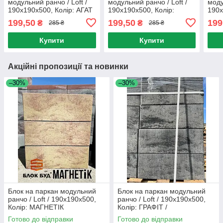
модульний ранчо / Loft /
модульний ранчо / Loft /
моду
190x190x500, Колір: АГАТ
190x190x500, Колір:
190x
МАГНЕТІК
БІЛИ
199,50
199,50
199
₴
₴
285 ₴
285 ₴
Купити
Купити
Акційні пропозиції та новинки
–30%
–30%
Блок на паркан модульний
Блок на паркан модульний
ранчо / Loft / 190x190x500,
ранчо / Loft / 190x190x500,
Колір: МАГНЕТІК
Колір: ГРАФІТ /
Готово до відправки
Готово до відправки