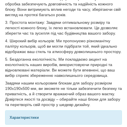
обробка забезпечують довговічність та надійність кожного
блоку. Вони витримують вплив негоди та часу, зберігаючи свій
вигляд на протязі багатьох років.
3. Простота монтажу: Завдяки оптимальному розміру та
легкості кожного блоку, їх легко встановлювати. Це дозволяє
зберегти час та зусилля під час будівництва вашого забору.
4. Широкий вибір кольорів: Ми пропонуємо різноманітну
палітру кольорів, щоб ви могли підібрати той, який ідеально
відображає ваш стиль та атмосферу довколишнього простору.
5. Бездоганна екологічність: Ми покладаємо акцент на
екологічність наших виробів, використовуючи природні та
відновлювані матеріали. Ви можете бути впевнені, що ваш
вибір сприяє збереженню навколишнього середовища.
Завдяки нашим кольоровим блокам для забору розміром
190x190x500 мм, ви зможете не тільки забезпечити безпеку та
приватність, а й створити вражаючий образ вашого маєтку.
Довіртеся якості та досвіду – обирайте наші блоки для забору
та перетворіть свій простір у шедевр дизайну.
Характеристики